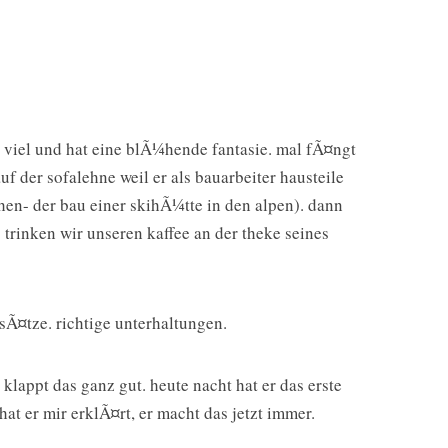
nz viel und hat eine blÃ¼hende fantasie. mal fÃ¤ngt
uf der sofalehne weil er als bauarbeiter hausteile
en- der bau einer skihÃ¼tte in den alpen). dann
trinken wir unseren kaffee an der theke seines
sÃ¤tze. richtige unterhaltungen.
klappt das ganz gut. heute nacht hat er das erste
at er mir erklÃ¤rt, er macht das jetzt immer.