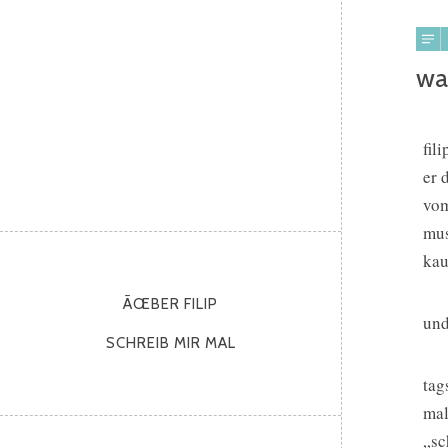
wa
fil
er 
vom
mus
kau
ÃŒBER FILIP
und
SCHREIB MIR MAL
tag
mal
„sc