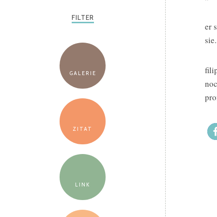
FILTER
er 
sie
fil
GALERIE
noc
pro
ZITAT
LINK