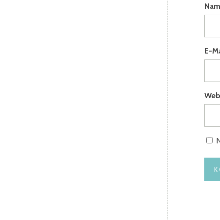
Na
E-M
Web
N