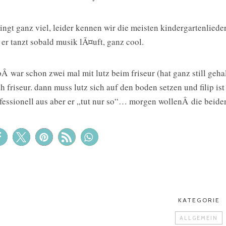
singt ganz viel, leider kennen wir die meisten kindergartenliede
. er tanzt sobald musik lÃ¤uft, ganz cool.
ipÂ war schon zwei mal mit lutz beim friseur (hat ganz still ge
h friseur. dann muss lutz sich auf den boden setzen und filip ist
fessionell aus aber er „tut nur so“… morgen wollenÂ die beid
KATEGORIE
ALLGEMEIN