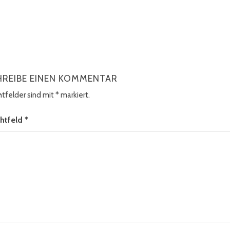
HREIBE EINEN KOMMENTAR
chtfelder sind mit
*
markiert.
chtfeld
*