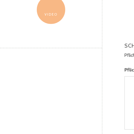
VIDEO
SC
Pfli
Pfli