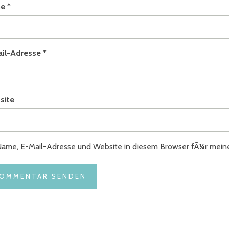
me
*
ail-Adresse
*
site
ame, E-Mail-Adresse und Website in diesem Browser fÃ¼r mei