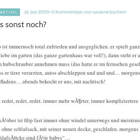
26. Juni 2009
0 Kommentare
von susanne.bochem
ARTIKEL
s sonst noch?
ip ist immernoch total zufrieden und ausgeglichen. er spielt ga
diebe im garten (das ganze gartenhaus war voll!), dann steht er a
 hubschrauber annehmen muss (das hatte er im fernsehen geseh
s er tiere verarzten, autos abschleppen und und und… morgens 
fladens… abends bekocht er uns, mit nachtisch!
 redet, redet, redet. immer mehr wÃ¶rter, immer kompliziertere 
sÃ¼ber ist filip fast immer ohne windel unterwegs und meistens 
 ohne schlafsack, mit seiner neuen decke, geschlafen. morgens h
hlafsÃ¤cke sind fÃ¼r babys“…