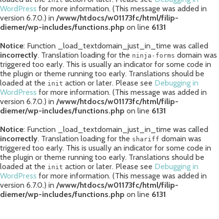
WordPress
for more information. (This message was added in
version 6.7.0.) in
/www/htdocs/w01173fc/html/filip-
diemer/wp-includes/functions.php
on line
6131
Notice
: Function _load_textdomain_just_in_time was called
incorrectly
. Translation loading for the
domain was
ninja-forms
triggered too early. This is usually an indicator for some code in
the plugin or theme running too early. Translations should be
loaded at the
action or later. Please see
Debugging in
init
WordPress
for more information. (This message was added in
version 6.7.0.) in
/www/htdocs/w01173fc/html/filip-
diemer/wp-includes/functions.php
on line
6131
Notice
: Function _load_textdomain_just_in_time was called
incorrectly
. Translation loading for the
domain was
shariff
triggered too early. This is usually an indicator for some code in
the plugin or theme running too early. Translations should be
loaded at the
action or later. Please see
Debugging in
init
WordPress
for more information. (This message was added in
version 6.7.0.) in
/www/htdocs/w01173fc/html/filip-
diemer/wp-includes/functions.php
on line
6131