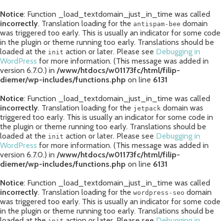
Notice
: Function _load_textdomain_just_in_time was called
incorrectly
. Translation loading for the
domain
antispam-bee
was triggered too early. This is usually an indicator for some code
in the plugin or theme running too early. Translations should be
loaded at the
action or later. Please see
Debugging in
init
WordPress
for more information. (This message was added in
version 6.7.0.) in
/www/htdocs/w01173fc/html/filip-
diemer/wp-includes/functions.php
on line
6131
Notice
: Function _load_textdomain_just_in_time was called
incorrectly
. Translation loading for the
domain was
jetpack
triggered too early. This is usually an indicator for some code in
the plugin or theme running too early. Translations should be
loaded at the
action or later. Please see
Debugging in
init
WordPress
for more information. (This message was added in
version 6.7.0.) in
/www/htdocs/w01173fc/html/filip-
diemer/wp-includes/functions.php
on line
6131
Notice
: Function _load_textdomain_just_in_time was called
incorrectly
. Translation loading for the
domain
wordpress-seo
was triggered too early. This is usually an indicator for some code
in the plugin or theme running too early. Translations should be
loaded at the
action or later. Please see
Debugging in
init