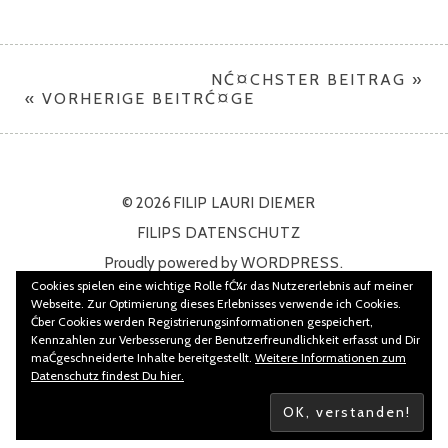
NĆ¤CHSTER BEITRAG »
« VORHERIGE BEITRĆ¤GE
© 2026
FILIP LAURI DIEMER
FILIPS DATENSCHUTZ
Proudly powered by
WORDPRESS.
Cookies spielen eine wichtige Rolle fĆ¼r das Nutzererlebnis auf meiner
Theme: Namba von
ELMASTUDIO
Webseite. Zur Optimierung dieses Erlebnisses verwende ich Cookies.
Ćber Cookies werden Registrierungsinformationen gespeichert,
Kennzahlen zur Verbesserung der Benutzerfreundlichkeit erfasst und Dir
maĆgeschneiderte Inhalte bereitgestellt.
Weitere Informationen zum
Datenschutz findest Du hier.
Filips RSS feed
Filips Datenschutz
Filips Impressum