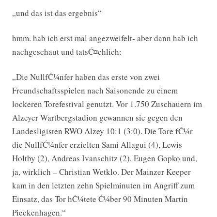
„und das ist das ergebnis“
hmm. hab ich erst mal angezweifelt- aber dann hab ich
nachgeschaut und tatsĆ¤chlich:
„Die NullfĆ¼nfer haben das erste von zwei
Freundschaftsspielen nach Saisonende zu einem
lockeren Torefestival genutzt. Vor 1.750 Zuschauern im
Alzeyer Wartbergstadion gewannen sie gegen den
Landesligisten RWO Alzey 10:1 (3:0). Die Tore fĆ¼r
die NullfĆ¼nfer erzielten Sami Allagui (4), Lewis
Holtby (2), Andreas Ivanschitz (2), Eugen Gopko und,
ja, wirklich – Christian Wetklo. Der Mainzer Keeper
kam in den letzten zehn Spielminuten im Angriff zum
Einsatz, das Tor hĆ¼tete Ć¼ber 90 Minuten Martin
Pieckenhagen.“